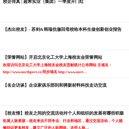
校企传真 | 超希实业（集团）一季度开门红
【杰出校友】- 苏剑&韩瑞伉俪回母校给本科生做创新创业报告
【荣誉网站】开启北京化工大学上海校友会荣誉网站
欢迎访问北京化工大学上海校友会校友贡献统计公布网站 主域名：
http://www.northport.cn 同步域名 http://www.nort…
【名企访谈】企业家俱乐部到和骋新材料科技走访交流
【校友情】校友之间的交流活动对个人和组织的发展有哪些积极
拓展人脉资源：校友来自不同专业、行业和地区，通过交流活动，个人能
影响？
够结识更多校友，建立广泛的人际网络。这些人脉…