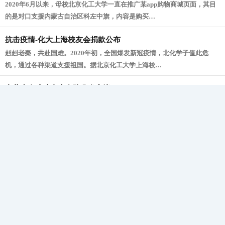
2020年6月以来，母校北京化工大学一直在推广某app购物商城页面，其目
的是对口支援内蒙古自治区科左中旗，内容是购买…
抗击疫情-化大上海校友会捐款公布
赳赳老秦，共赴国难。2020年初，全国爆发新冠疫情，北化学子值此危
机，通过各种渠道支援祖国。据北京化工大学上海校…
内蒙牛肉成功由牛友队分发完毕
化大上海人抗击疫情献爱心（2a）
化大上海人抗击疫情献爱心（1）